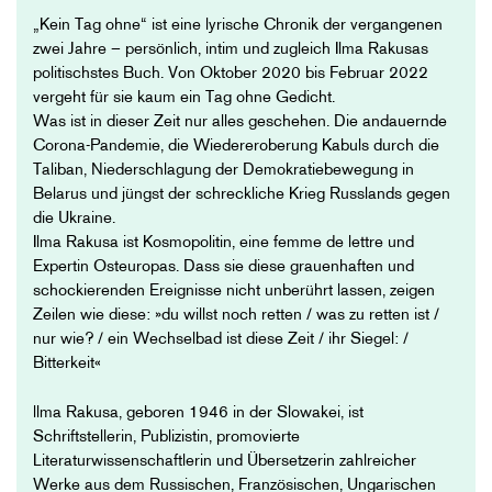
„Kein Tag ohne“ ist eine lyrische Chronik der vergangenen
zwei Jahre – persönlich, intim und zugleich Ilma Rakusas
politischstes Buch. Von Oktober 2020 bis Februar 2022
vergeht für sie kaum ein Tag ohne Gedicht.
Was ist in dieser Zeit nur alles geschehen. Die andauernde
Corona-Pandemie, die Wiedereroberung Kabuls durch die
Taliban, Niederschlagung der Demokratiebewegung in
Belarus und jüngst der schreckliche Krieg Russlands gegen
die Ukraine.
Ilma Rakusa ist Kosmopolitin, eine femme de lettre und
Expertin Osteuropas. Dass sie diese grauenhaften und
schockierenden Ereignisse nicht unberührt lassen, zeigen
Zeilen wie diese: »du willst noch retten / was zu retten ist /
nur wie? / ein Wechselbad ist diese Zeit / ihr Siegel: /
Bitterkeit«
llma Rakusa, geboren 1946 in der Slowakei, ist
Schriftstellerin, Publizistin, promovierte
Literaturwissenschaftlerin und Übersetzerin zahlreicher
Werke aus dem Russischen, Französischen, Ungarischen