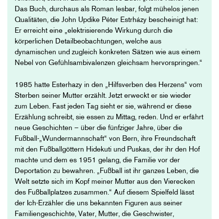
Das Buch, durchaus als Roman lesbar, folgt mühelos jenen
Qualitäten, die John Updike Péter Estrházy bescheinigt hat:
Er erreicht eine „elektrisierende Wirkung durch die
körperlichen Detailbeobachtungen, welche aus
dynamischen und zugleich konkreten Sätzen wie aus einem
Nebel von Gefühlsambivalenzen gleichsam hervorspringen.“
1985 hatte Esterhazy in den „Hilfsverben des Herzens“ vom
Sterben seiner Mutter erzählt. Jetzt erweckt er sie wieder
zum Leben. Fast jeden Tag sieht er sie, während er diese
Erzählung schreibt, sie essen zu Mittag, reden. Und er erfährt
neue Geschichten – über die fünfziger Jahre, über die
Fußball-„Wundermannschaft“ von Bern, ihre Freundschaft
mit den Fußballgöttern Hidekuti und Puskas, der ihr den Hof
machte und dem es 1951 gelang, die Familie vor der
Deportation zu bewahren. „Fußball ist ihr ganzes Leben, die
Welt setzte sich im Kopf meiner Mutter aus den Vierecken
des Fußballplatzes zusammen.“ Auf diesem Spielfeld lässt
der Ich-Erzähler die uns bekannten Figuren aus seiner
Familiengeschichte, Vater, Mutter, die Geschwister,