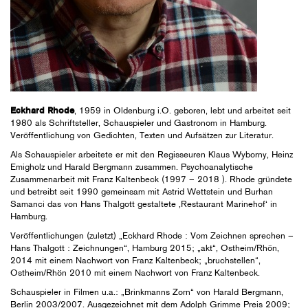
, 1959 in Oldenburg i.O. geboren, lebt und arbeitet seit
Eckhard Rhode
1980 als Schriftsteller, Schauspieler und Gastronom in Hamburg.
Veröffentlichung von Gedichten, Texten und Aufsätzen zur Literatur.
Als Schauspieler arbeitete er mit den Regisseuren Klaus Wyborny, Heinz
Emigholz und Harald Bergmann zusammen. Psychoanalytische
Zusammenarbeit mit Franz Kaltenbeck (1997 – 2018 ). Rhode gründete
und betreibt seit 1990 gemeinsam mit Astrid Wettstein und Burhan
Samanci das von Hans Thalgott gestaltete ‚Restaurant Marinehof‘ in
Hamburg.
Veröffentlichungen (zuletzt) „Eckhard Rhode : Vom Zeichnen sprechen –
Hans Thalgott : Zeichnungen“, Hamburg 2015; „akt“, Ostheim/Rhön,
2014 mit einem Nachwort von Franz Kaltenbeck; „bruchstellen“,
Ostheim/Rhön 2010 mit einem Nachwort von Franz Kaltenbeck.
Schauspieler in Filmen u.a.: „Brinkmanns Zorn“ von Harald Bergmann,
Berlin 2003/2007. Ausgezeichnet mit dem Adolph Grimme Preis 2009;